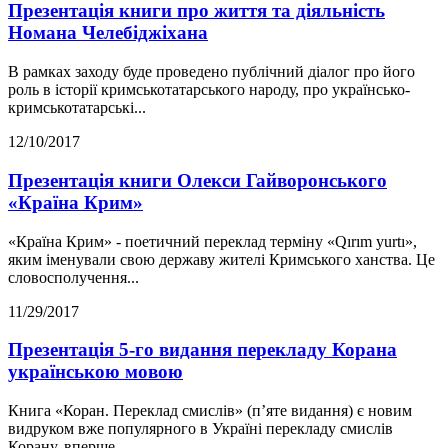
Презентація книги про життя та діяльність
Номана Челебіджіхана
В рамках заходу буде проведено публічний діалог про його
роль в історії кримськотатарського народу, про українсько-
кримськотатарські...
12/10/2017
Презентація книги Олекси Гайворонського
«Країна Крим»
«Країна Крим» - поетичний переклад терміну «Qırım yurtı»,
яким іменували свою державу жителі Кримського ханства. Це
словосполучення...
11/29/2017
Презентація 5-го видання перекладу Корана
українською мовою
Книга «Коран. Переклад смислів» (п’яте видання) є новим
видруком вже популярного в Україні перекладу смислів
Корану, вперше...