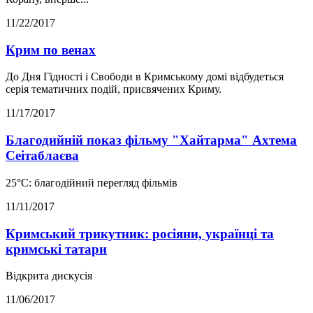
11/22/2017
Крим по венах
До Дня Гідності і Свободи в Кримському домі відбудеться
серія тематичних подій, присвячених Криму.
11/17/2017
Благодийній показ фільму "Хайтарма" Ахтема
Сеітаблаєва
25°С: благодійний перегляд фільмів
11/11/2017
Кримський трикутник: росіяни, українці та
кримські татари
Відкрита дискусія
11/06/2017