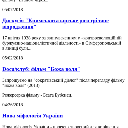
05/07/2018
Дискусія "Кримськотатарське розстріляне
відродження"
17 квітня 1938 року за звинуваченням у «контрреволюційній
буржуазно-націоналістичної діяльності» в Сімферопольській
в'язниці були...
05/02/2018
Docu/клуб: фільм "Божа воля"
Запрошуємо на "сократівський діалог" після перегляду фільму
"Божа воля" (2013).
Режерсерка фільму - Бєата Бубєнєц.
04/26/2018
Нова міфологія України
Нова міфологія України - проект, створений для вирішення