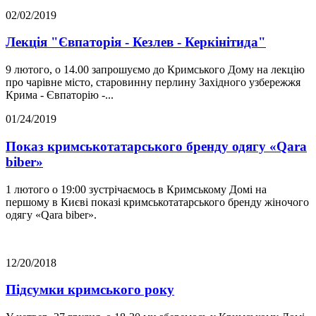
02/02/2019
Лекція "Євпаторія - Кезлев - Керкінітида"
9 лютого, о 14.00 запрошуємо до Кримського Дому на лекцію
про чарівне місто, старовинну перлину Західного узбережжя
Крима - Євпаторію -...
01/24/2019
Показ кримськотатарського бренду одягу «Qara
biber»
1 лютого о 19:00 зустрічаємось в Кримському Домі на
першому в Києві показі кримськотатарського бренду жіночого
одягу «Qara biber».
12/20/2018
Підсумки кримського року