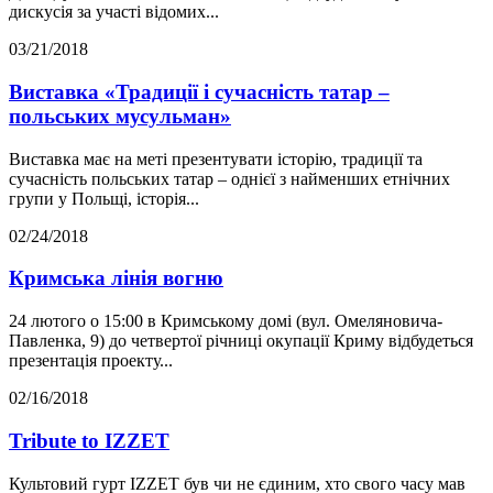
дискусія за участі відомих...
03/21/2018
Виставка «Традиції і сучасність татар –
польських мусульман»
Виставка має на меті презентувати історію, традиції та
сучасність польських татар – однієї з найменших етнічних
групи у Польщі, історія...
02/24/2018
Кримська лінія вогню
24 лютого о 15:00 в Кримському домі (вул. Омеляновича-
Павленка, 9) до четвертої річниці окупації Криму відбудеться
презентація проекту...
02/16/2018
Tribute to IZZET
Культовий гурт IZZET був чи не єдиним, хто свого часу мав