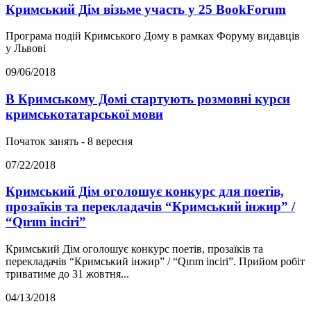
Кримський Дім візьме участь у 25 BookForum
Програма подій Кримського Дому в рамках Форуму видавців
у Львові
09/06/2018
В Кримському Домі стартують розмовні курси
кримськотатарської мови
Початок занять - 8 вересня
07/22/2018
Кримський Дім оголошує конкурс для поетів,
прозаїків та перекладачів “Кримський інжир” /
“Qırım inciri”
Кримський Дім оголошує конкурс поетів, прозаїків та
перекладачів “Кримський інжир” / “Qırım inciri”. Прийом робіт
триватиме до 31 жовтня...
04/13/2018