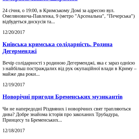
24 січня, о 19:00, в Кримському Домі за адресою вул.
Омеляновича-Павленка, 9 (метро "Арсенальна", "Печерська")
відбудеться дискусія та...
12/20/2017
Київська кримська солідарність. Родина
Дегерменджі
Вечір солідарності з родиною Дегерменджі, яка є зараз однією
з найбільш постраждалих від рук окупаційної влади в Криму –
майже два роки...
12/19/2017
Новорічні пригоди Бременських музикантів
Чи не напередодні Різдвяних і новорічних свят трапляються
дива? Добре знайома історія про закоханих Трубадура,
Принцесу та Бременських...
12/18/2017