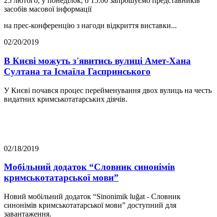
25 лютого, у понеділок, о 15:00 запрошуємо представників
засобів масової інформації
на прес-конференцію з нагоди відкриття виставки...
02/20/2019
В Києві можуть з'явитись вулиці Амет-Хана
Султана та Ісмаїла Гаспринського
У Києві почався процес перейменування двох вулиць на честь
видатних кримськотатарських діячів.
02/18/2019
Мобільний додаток “Словник синонімів
кримськотатарської мови”
Новий мобільний додаток “Sinonimik luğat - Словник
синонімів кримськотатарської мови” доступний для
завантаження.