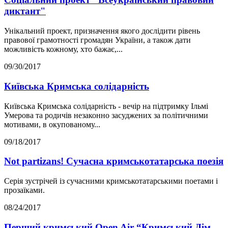
диктант"
Унікальний проект, призначення якого дослідити рівень
правової грамотності громадян України, а також дати
можливість кожному, хто бажає,...
09/30/2017
Київська Кримська солідарність
Київська Кримська солідарність - вечір на підтримку Ільмі
Умерова та родичів незаконно засуджених за політичними
мотивами, в окупованому...
09/18/2017
Not partizans! Сучасна кримськотатарська поезія
Серія зустрічей із сучасними кримськотатарськими поетами і
прозаїками.
08/24/2017
Перший кримський Open Air “Кримський Дім