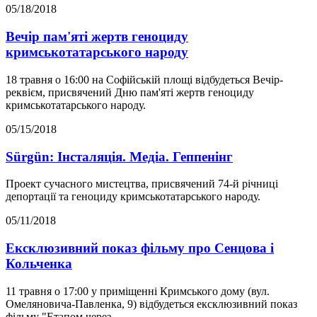
05/18/2018
Вечір пам'яті жертв геноциду
кримськотатарського народу
18 травня о 16:00 на Софійській площі відбудеться Вечір-
реквієм, присвячений Дню пам'яті жертв геноциду
кримськотатарського народу.
05/15/2018
Sürgün: Інсталяція. Медіа. Геппенінг
Проект сучасного мистецтва, присвячений 74-й річниці
депортації та геноциду кримськотатарського народу.
05/11/2018
Ексклюзивний показ фільму про Сенцова і
Кольченка
11 травня о 17:00 у приміщенні Кримського дому (вул.
Омеляновича-Павленка, 9) відбудеться ексклюзивний показ
фільму "Етапом через...