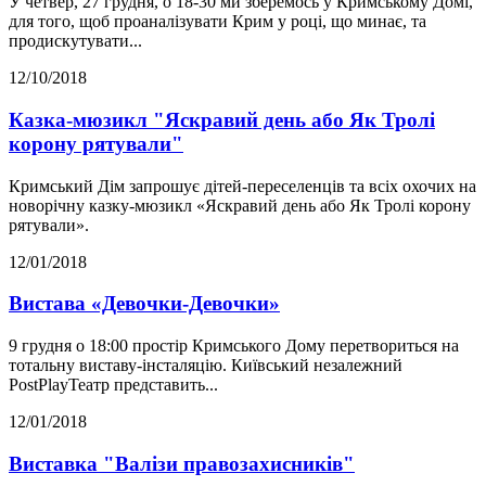
У четвер, 27 грудня, о 18-30 ми зберемось у Кримському Домі,
для того, щоб проаналізувати Крим у році, що минає, та
продискутувати...
12/10/2018
Казка-мюзикл "Яскравий день або Як Тролі
корону рятували"
Кримський Дім запрошує дітей-переселенців та всіх охочих на
новорічну казку-мюзикл «Яскравий день або Як Тролі корону
рятували».
12/01/2018
Вистава «Девочки-Девочки»
9 грудня о 18:00 простір Кримського Дому перетвориться на
тотальну виставу-інсталяцію. Київський незалежний
PostPlayТеатр представить...
12/01/2018
Виставка "Валізи правозахисників"