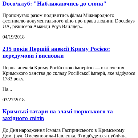
Docu\клуб: "Наближаючись до слона"
Пропонуємо разом подивитись фільм Міжнародного
фестивалю документального кіно про права людини Docudays
UA, режисера Аманди Роуз Вайлдер...
04/19/2018
235 років Першій анексії Криму Росією:
передумови і висновки
Перша анексія Криму Російською імперією — включення
Кримського ханства до складу Російської імперії, яке відбулося
1783 року.
На...
03/27/2018
Кримські татари на зламі тюркського та
західного світів
До Дня народження Ісмаїла Гаспринського в Кримському
Домі (вул. Омеляновича-Павленка, 9) відбудеться публічна