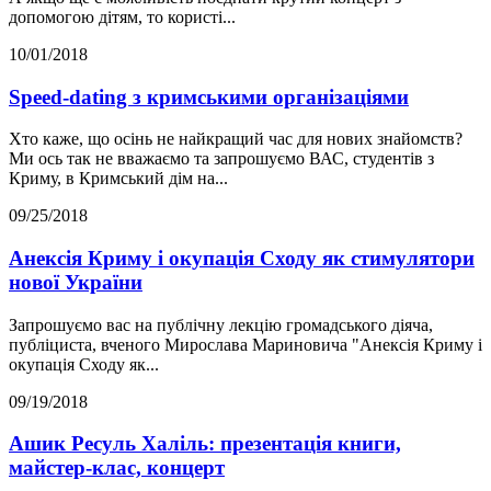
допомогою дітям, то користі...
10/01/2018
Speed-dating з кримськими організаціями
Хто каже, що осінь не найкращий час для нових знайомств?
Ми ось так не вважаємо та запрошуємо ВАС, студентів з
Криму, в Кримський дім на...
09/25/2018
Анексія Криму і окупація Сходу як стимулятори
нової України
Запрошуємо вас на публічну лекцію громадського діяча,
публіциста, вченого Мирослава Мариновича "Анексія Криму і
окупація Сходу як...
09/19/2018
Ашик Ресуль Халіль: презентація книги,
майстер-клас, концерт