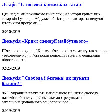
Лекція "Етногенез кримських татар"
Цієї неділі ми починаємо цикл лекцій з історії кримських
татар від Гульнари Абдулаєвої - історика, автора та ведучої
історичної програми...
03/16/2019
Дискусія «Крим: сценарії майбутнього»
П’ять років окупації Криму, п’ять років з моменту так званого
«референдуму», п’ять років репресій та життя мешканців
півострова за...
02/25/2019
Дискусія "Свобода і безпека: як шукати
баланс?"
86 % українців вважають найбільшою цінністю свободу,
натомість безпеку – 67 %. Такими є результати
загальнонаціонального соціологічного...
02/19/2019