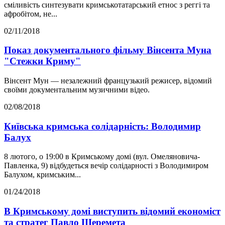
сміливість синтезувати кримськотатарський етнос з реггі та
афробітом, не...
02/11/2018
Показ документального фільму Вінсента Муна
"Стежки Криму"
Вінсент Мун — незалежний французький режисер, відомий
своїми документальним музичними відео.
02/08/2018
Київська кримська солідарність: Володимир
Балух
8 лютого, о 19:00 в Кримському домі (вул. Омеляновича-
Павленка, 9) відбудеться вечір солідарності з Володимиром
Балухом, кримським...
01/24/2018
В Кримському домі виступить відомий економіст
та стратег Павло Шеремета