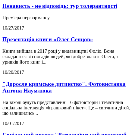
Ненависть - не відповідь: тур толерантності
Прем'єра перформансу
10/27/2017
Презентація книги «Олег Сенцов»
Книга вийшла в 2017 році у видавництві Фоліо. Вона
складається зі спогадів людей, які добре знають Олега, з
уривків його книг і...
10/20/2017
"Доросле кримське дитинство". Фотовиставка
Антона Наумлюка
На заході будуть представленні 16 фотоісторій і тематична
соціальна інсталяція «іграшковий пікет». Це – світлини дітей,
що залишились...
10/01/2017
Соціальний проект "Всеукраїнський правовий