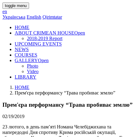
toggle menu
en
Українська
English
Qirimtatar
HOME
ABOUT CRIMEAN HOUSE
Open
2018-2019 Report
UPCOMING EVENTS
NEWS
COURSES
GALLERY
Open
Photo
Video
LIBRARY
HOME
Прем'єра перформансу “Трава пробиває землю”
Прем'єра перформансу “Трава пробиває землю”
02/19/2019
23 лютого, в день пам’яті Номана Челебіджихана та
напередодні Дня спротиву Крима російській окупації,