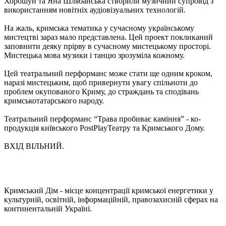
Хорошун та Яна Шлябанська створили музичний супровід з
використанням новітніх аудіовізуальних технологій.
На жаль, кримська тематика у сучасному українському
мистецтві зараз мало представлена. Цей проект покликаний
заповнити деяку прірву в сучасному мистецькому просторі.
Мистецька мова музики і танцю зрозуміла кожному.
Цей театральний перформанс може стати ще одним кроком,
наразі мистецьким, щоб привернути увагу спільноти до
проблем окупованого Криму, до страждань та сподівань
кримськотатарського народу.
Театральний перформанс “Трава пробиває каміння” - ко-
продукція київського PostPlayТеатру та Кримського Дому.
ВХІД ВІЛЬНИЙ.
Кримський Дім - місце концентрації кримської енергетики у
культурній, освітній, інформаційній, правозахисній сферах на
континентальній Україні.