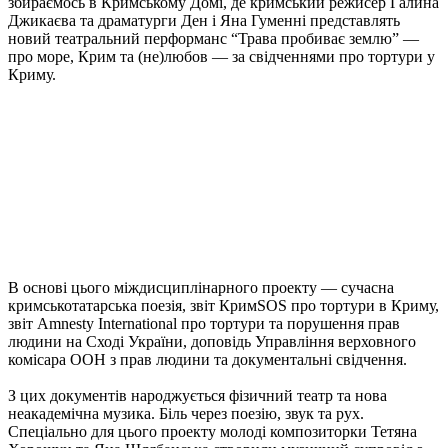
збираємось в Кримському Домі, де кримський режисер Галина
Джикаєва та драматурги Ден і Яна Гуменні представлять
новий театральний перформанс “Трава пробиває землю” —
про море, Крим та (не)любов — за свідченнями про тортури у
Криму.
В основі цього міждисциплінарного проекту — сучасна
кримськотатарська поезія, звіт КримSOS про тортури в Криму,
звіт Amnesty International про тортури та порушення прав
людини на Сході України, доповідь Управління верховного
комісара ООН з прав людини та документальні свідчення.
З цих документів народжується фізичний театр та нова
неакадемічна музика. Біль через поезію, звук та рух.
Спеціально для цього проекту молоді композиторки Тетяна