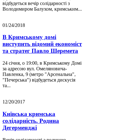
відбудеться вечір солідарності з
Володимиром Балухом, кримським...
01/24/2018
В Кримському домі
виступить відомий економіст
та стратег Павло Шеремета
24 січня, о 19:00, в Кримському Домі
за адресою вул. Омеляновича-
Павленка, 9 (метро "Арсенальна",
"Печерська") відбудеться дискусія
та...
12/20/2017
Київська кримська
солідарність. Родина
Дегерменджі
Вечір солідарності з родиною