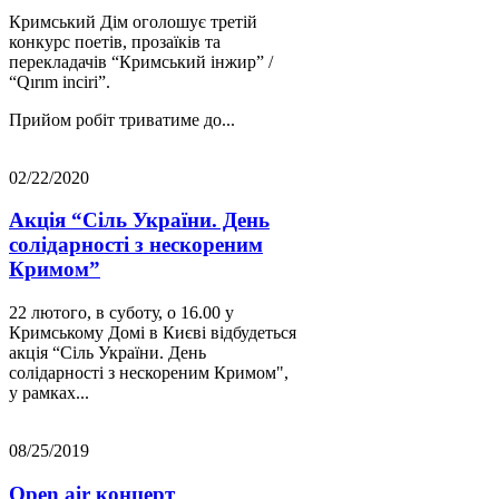
Кримський Дім оголошує третій
конкурс поетів, прозаїків та
перекладачів “Кримський інжир” /
“Qırım inciri”.
Прийом робіт триватиме до...
02/22/2020
Акція “Сіль України. День
солідарності з нескореним
Кримом”
22 лютого, в суботу, о 16.00 у
Кримському Домі в Києві відбудеться
акція “Сіль України. День
солідарності з нескореним Кримом",
у рамках...
08/25/2019
Open air концерт