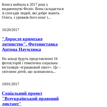
Книга вийшла в 2017 році у
видавництві Фоліо. Вона складається
зі спогадів людей, які добре знають
Олега, з уривків його книг і...
10/20/2017
"Доросле кримське
дитинство". Фотовиставка
Антона Наумлюка
На заході будуть представленні 16
фотоісторій і тематична соціальна
інсталяція «іграшковий пікет». Це –
світлини дітей, що залишились...
10/01/2017
Соціальний проект
"Всеукраїнський правовий
диктант"