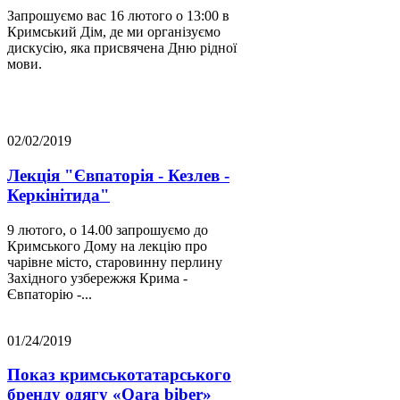
Запрошуємо вас 16 лютого о 13:00 в
Кримський Дім, де ми організуємо
дискусію, яка присвячена Дню рідної
мови.
02/02/2019
Лекція "Євпаторія - Кезлев -
Керкінітида"
9 лютого, о 14.00 запрошуємо до
Кримського Дому на лекцію про
чарівне місто, старовинну перлину
Західного узбережжя Крима -
Євпаторію -...
01/24/2019
Показ кримськотатарського
бренду одягу «Qara biber»