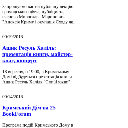
Запрошуємо вас на публічну лекцію
громадського діяча, публіциста,
вченого Мирослава Мариновича
"Анексія Криму і окупація Сходу як...
09/19/2018
Ашик Ресуль Халіль:
презентація книги, майстер-
клас, концерт
18 вересня, о 19:00, в Кримському
Домі відбудеться презентація книги
Ашик Ресуль Халіля "Gonül sazım".
09/14/2018
Кримський Дім на 25
BookForum
Програма подій Кримського Дому в