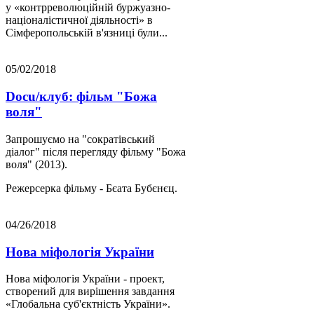
у «контрреволюційній буржуазно-
націоналістичної діяльності» в
Сімферопольській в'язниці були...
05/02/2018
Docu/клуб: фільм "Божа
воля"
Запрошуємо на "сократівський
діалог" після перегляду фільму "Божа
воля" (2013).
Режерсерка фільму - Бєата Бубєнєц.
04/26/2018
Нова міфологія України
Нова міфологія України - проект,
створений для вирішення завдання
«Глобальна суб'єктність України».