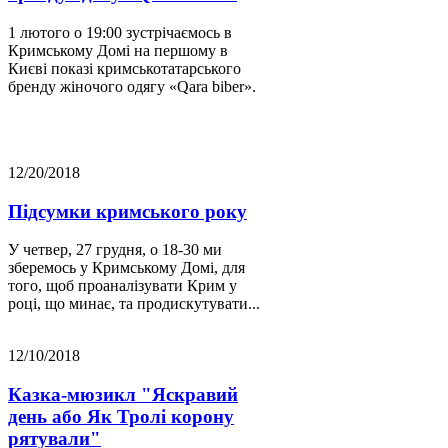
1 лютого о 19:00 зустрічаємось в
Кримському Домі на першому в
Києві показі кримськотатарського
бренду жіночого одягу «Qara biber».
12/20/2018
Підсумки кримського року
У четвер, 27 грудня, о 18-30 ми
зберемось у Кримському Домі, для
того, щоб проаналізувати Крим у
році, що минає, та продискутувати...
12/10/2018
Казка-мюзикл "Яскравий
день або Як Тролі корону
рятували"