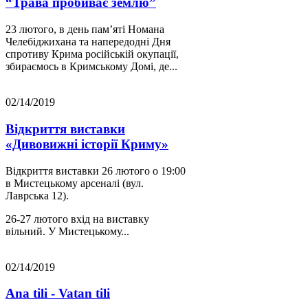
“Трава пробиває землю”
23 лютого, в день пам’яті Номана
Челебіджихана та напередодні Дня
спротиву Крима російській окупації,
збираємось в Кримському Домі, де...
02/14/2019
Відкриття виставки
«Дивовижні історії Криму»
Відкриття виставки 26 лютого о 19:00
в Мистецькому арсеналі (вул.
Лаврська 12).
26-27 лютого вхід на виставку
вільний. У Мистецькому...
02/14/2019
Ana tili - Vatan tili