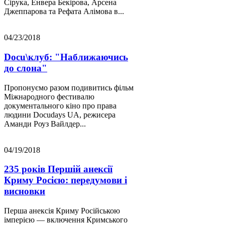
Сірука, Енвера Бекірова, Арсена
Джеппарова та Рефата Алімова в...
04/23/2018
Docu\клуб: "Наближаючись
до слона"
Пропонуємо разом подивитись фільм
Міжнародного фестивалю
документального кіно про права
людини Docudays UA, режисера
Аманди Роуз Вайлдер...
04/19/2018
235 років Першій анексії
Криму Росією: передумови і
висновки
Перша анексія Криму Російською
імперією — включення Кримського