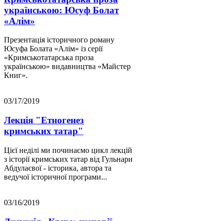
українською: Юсуф Болат
«Алім»
Презентація історичного роману
Юсуфа Болата «Алім» із серії
«Кримськотатарська проза
українською» видавництва «Майстер
Книг».
03/17/2019
Лекція "Етногенез
кримських татар"
Цієї неділі ми починаємо цикл лекцій
з історії кримських татар від Гульнари
Абдулаєвої - історика, автора та
ведучої історичної програми...
03/16/2019