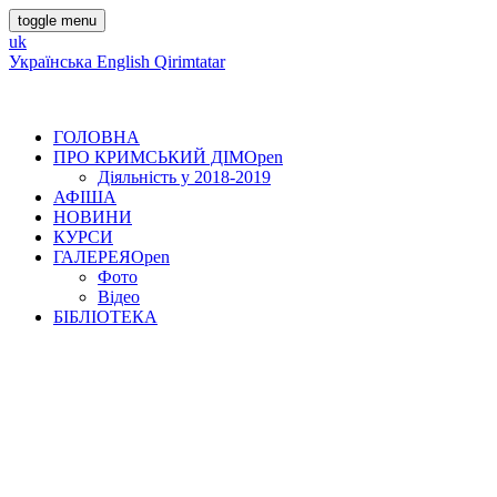
toggle menu
uk
Українська
English
Qirimtatar
ГОЛОВНА
ПРО КРИМСЬКИЙ ДІМ
Open
Діяльність у 2018-2019
АФІША
НОВИНИ
КУРСИ
ГАЛЕРЕЯ
Open
Фото
Відео
БІБЛІОТЕКА