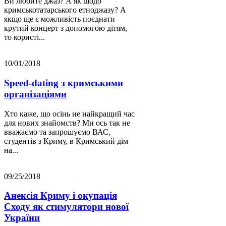
Ви любите джаз? А як щодо
кримськотатарського етноджазу? А
якщо ще є можливість поєднати
крутий концерт з допомогою дітям,
то користі...
10/01/2018
Speed-dating з кримськими
організаціями
Хто каже, що осінь не найкращий час
для нових знайомств? Ми ось так не
вважаємо та запрошуємо ВАС,
студентів з Криму, в Кримський дім
на...
09/25/2018
Анексія Криму і окупація
Сходу як стимулятори нової
України