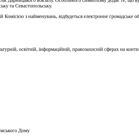
лік Дарницького вокзалу. Особливого символізму додає те, що в
ську та Севастопольську.
 Комісією з найменувань, відбудеться електронне громадське о
ьтурній, освітній, інформаційній, правозахисній сферах на конти
имського Дому