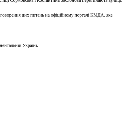
улиці Сормовська і Костянтина Заслонова перетинають вулиці,
бговорення цих питань на офіційному порталі КМДА, яке
нентальній Україні.