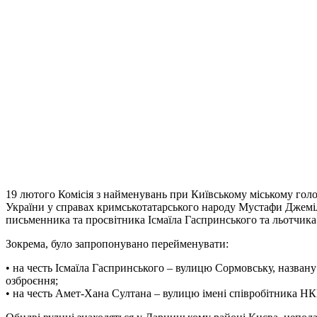
19 лютого Комісія з найменувань при Київському міському гол
України у справах кримськотатарського народу Мустафи Джеміл
письменника та просвітника Ісмаїла Гаспринського та льотчика
Зокрема, було запропонувано перейменувати:
• на честь Ісмаїла Гаспринського – вулицю Сормовську, назван
озброєння;
• на честь Амет-Хана Султана – вулицю імені співробітника Н