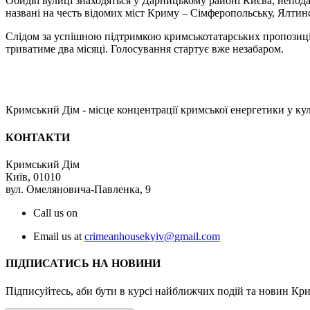
Обидві вулиці знаходяться у Дарницькому районі Києва, непода
названі на честь відомих міст Криму – Сімферопольську, Ялтин
Слідом за успішною підтримкою кримськотатарських пропозицій
триватиме два місяці. Голосування стартує вже незабаром.
Кримський Дім - місце концентрації кримської енергетики у кул
КОНТАКТИ
Кримський Дім
Київ, 01010
вул. Омеляновича-Павленка, 9
Call us on
Email us at
crimeanhousekyiv@
gmail.
com
ПІДПИСАТИСЬ НА НОВИНИ
Підписуйтесь, аби бути в курсі найближчих подій та новин Кр