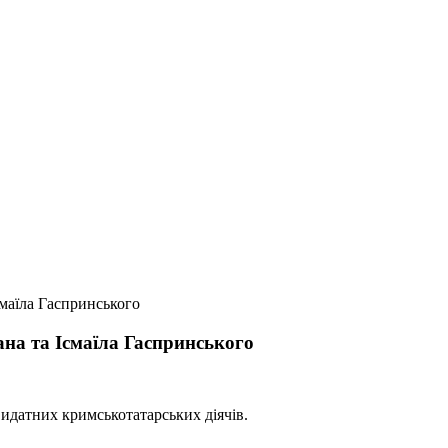
смаїла Гаспринського
ана та Ісмаїла Гаспринського
идатних кримськотатарських діячів.