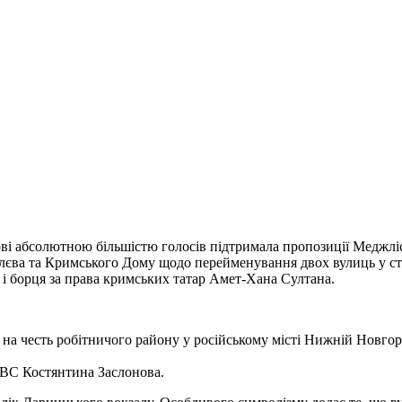
ові абсолютною більшістю голосів підтримала пропозиції Меджл
єва та Кримського Дому щодо перейменування двох вулиць у сто
 і борця за права кримських татар Амет-Хана Султана.
у на честь робітничого району у російському місті Нижній Новго
КВС Костянтина Заслонова.