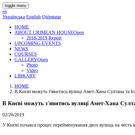
toggle menu
en
Українська
English
Qirimtatar
HOME
ABOUT CRIMEAN HOUSE
Open
2018-2019 Report
UPCOMING EVENTS
NEWS
COURSES
GALLERY
Open
Photo
Video
LIBRARY
HOME
В Києві можуть з'явитись вулиці Амет-Хана Султана та І
В Києві можуть з'явитись вулиці Амет-Хана Султ
02/20/2019
У Києві почався процес перейменування двох вулиць на честь в