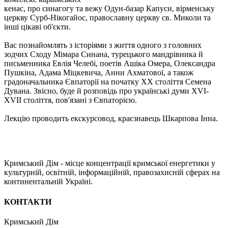
кенас, про синагогу та вежу Одун-базар Капуси, вірменську
церкву Сурб-Нікогайос, православну церкву св. Миколи та
інші цікаві об'єкти.
Вас познайомлять з історіями з життя одного з головних
зодчих Сходу Мімара Синана, турецького мандрівника й
письменника Евлія Челебі, поетів Ашіка Омера, Олександра
Пушкіна, Адама Міцкевича, Анни Ахматової, а також
градоначальника Євпаторії на початку XX століття Семена
Дувана. Звісно, буде й розповідь про українські думи XVI-
XVII століття, пов'язані з Євпаторією.
Лекцію проводить екскурсовод, краєзнавець Шкарпова Інна.
Кримський Дім - місце концентрації кримської енергетики у
культурній, освітній, інформаційній, правозахисній сферах на
континентальній Україні.
КОНТАКТИ
Кримський Дім