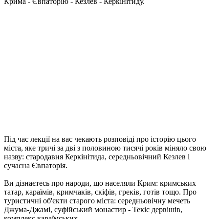
Крима - Євпаторію - Кезлев - Керкінітиду.
Під час лекції на вас чекають розповіді про історію цього
міста, яке тричі за дві з половиною тисячі років міняло свою
назву: стародавня Керкінітида, середньовічний Кезлев і
сучасна Євпаторія.
Ви дізнаєтесь про народи, що населяли Крим: кримських
татар, караїмів, кримчаків, скіфів, греків, готів тощо. Про
туристичні об'єкти старого міста: середньовічну мечеть
Джума-Джамі, суфійський монастир - Текіє дервішів,
комплекс караїмських